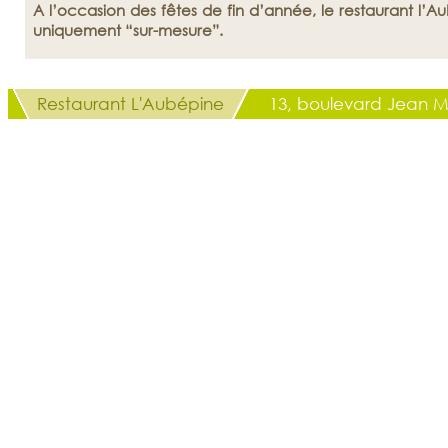
A l’occasion des fêtes de fin d’année, le restaurant l’A
uniquement “sur-mesure”.
Pour vos repas de Noël et du jour de l’an, nous nous
suggérer menus ou plats de fêtes en fonction de vos envi
Restaurant L'Aubépine
13, boulevard Jean M
En ces moments particuliers, vous pouvez nous contacter 
tout renseignement.
Comme chaque année, nous vous proposons également d
cuit accompagné d’une confiture coing-citron vert (125 
Nous vous souhaitons de très joyeuses fêtes.
A bientôt.
Fermeture...
Suite au reconfinement, le re