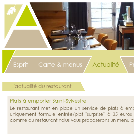
Esprit
Carte & menus
Actualité
P
L'actualité du restaurant
Plats à emporter Saint-Sylvestre
Le restaurant met en place un service de plats à emp
uniquement formule entrée/plat "surprise" à 35 euros
comme au restaurant noius vous proposerons un menu ad