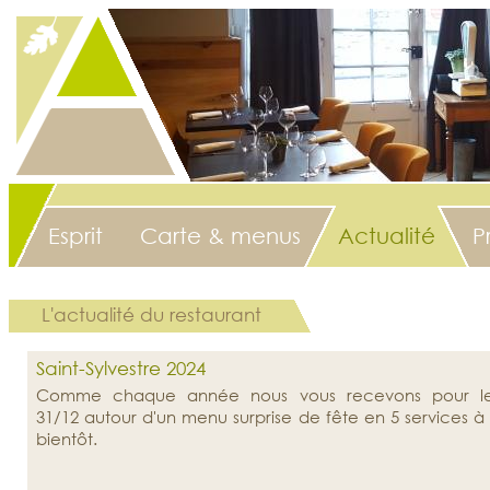
Esprit
Carte & menus
Actualité
P
L'actualité du restaurant
Saint-Sylvestre 2024
Comme chaque année nous vous recevons pour le dî
31/12 autour d'un menu surprise de fête en 5 services à
bientôt.