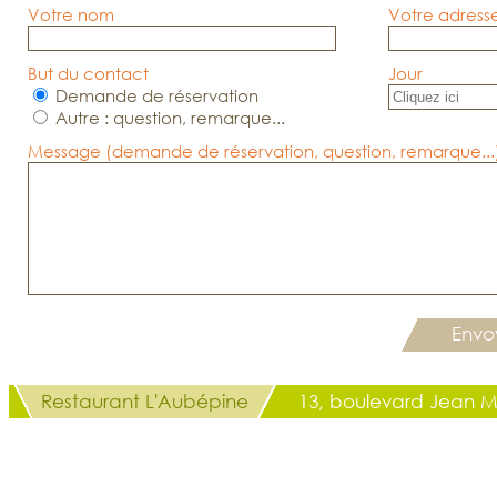
Votre nom
Votre adress
But du contact
Jour
Demande de réservation
Autre : question, remarque...
lun
mar
Message (demande de réservation, question, remarque...
27
28
3
4
10
11
17
18
24
25
31
1
Envo
Restaurant L'Aubépine
13, boulevard Jean M